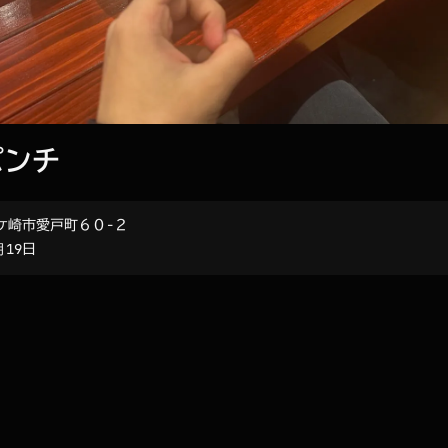
パンチ
ケ崎市愛戸町６０−２
月19日